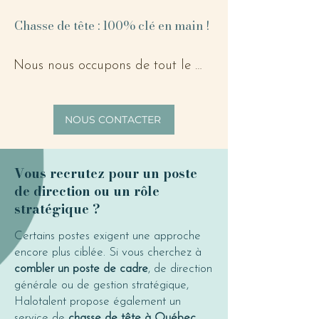
comme le tri des CV reçus, le 
volet sélection incluant les 
Chasse de tête : 100% clé en main !
premières entrevues 
téléphoniques, les entrevues avec 
Nous nous occupons de tout le 
les candidats pour analyser leurs 
processus de recrutement pour les 
compétences, la rédaction des 
postes exécutifs, de la recherche 
NOUS CONTACTER
rapports de recommandations, et 
des talents à la sélection. Vous 
la prise de références des 
recevez une présélection de 
candidats retenus. Ensuite, nous 
candidats qualifiés, prêts à 
Vous recrutez pour un poste
vous laissons le contrôle pour la 
rejoindre votre équipe.
de direction ou un rôle
suite des entrevues et la sélection 
stratégique ?
finale des candidats.
Certains postes exigent une approche
encore plus ciblée. Si vous cherchez à
combler un poste de cadre
, de direction
générale ou de gestion stratégique,
Halotalent propose également un
service de
chasse de tête à Québec