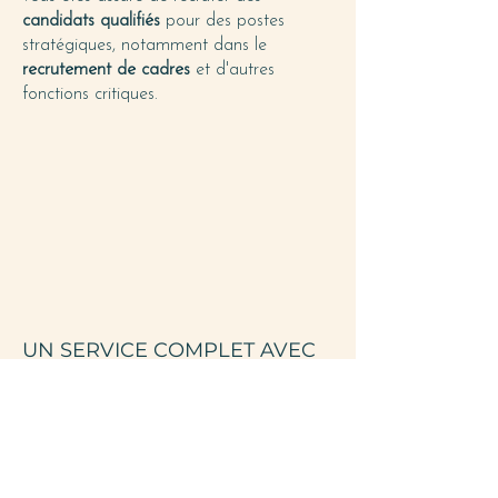
candidats qualifiés
pour des postes
stratégiques, notamment dans le
recrutement de cadres
et d'autres
fonctions critiques.
UN SERVICE COMPLET AVEC
UN VASTE RÉSEAU
Notre
service d'aide au recrutement
s'appuie sur une
expertise sectorielle
solide et une maîtrise des
processus RH
,
ce qui nous permet de répondre aux