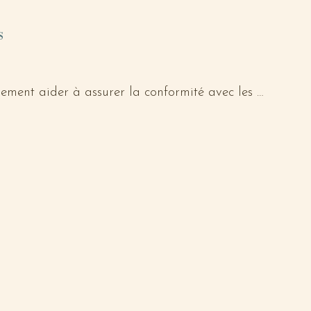
ployés et l'analyse approfondie.
s
ement aider à assurer la conformité avec les 
s données, comme la loi 25 (projet de loi 64) par 
érer et sécuriser les données des employés et des 
ations sensibles sont traitées de manière appropriée 
ntielles.