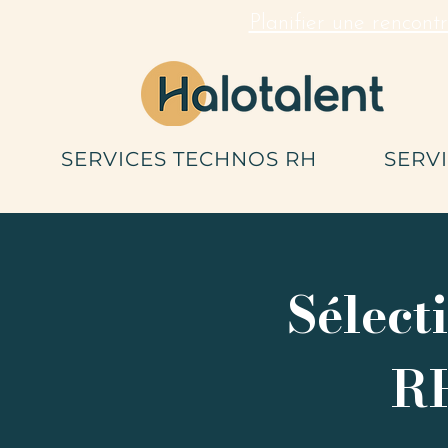
Planifier une rencont
SERVICES TECHNOS RH
SERV
Sélect
RH