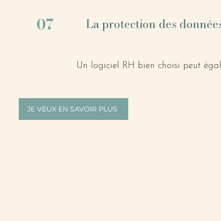
la stratégie, la relation avec les em
07
La protection des donnée
Un logiciel RH bien choisi peut égal
réglementations sur la protection de
exemple. Il fournit des outils pour g
talents, garantissant que les inform
JE VEUX EN SAVOIR PLUS
et protégées contre les menaces pote