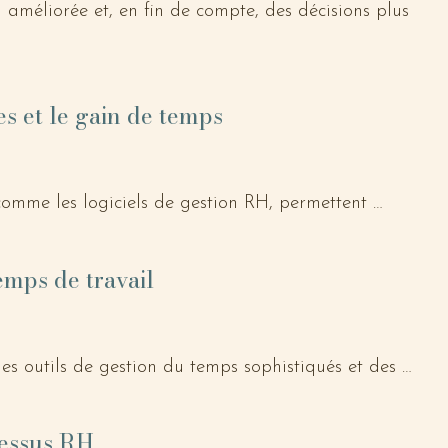
améliorée et, en fin de compte, des décisions plus 
es et le gain de temps
mme les logiciels de gestion RH, permettent 
 et chronophages, y compris la gestion des congés. 
des absences à la génération automatique de fiches 
emps de travail
ation des évaluations de performance et les mises à 
pour les membres de l'équipe RH, ils peuvent alors 
forte valeur ajoutée, comme la gestion des talents ou 
s outils de gestion du temps sophistiqués et des 
uctivité. Ces derniers peuvent aider à planifier le 
timiser l'utilisation du temps par vos employés, ce qui 
cessus RH