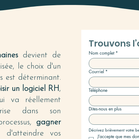
Trouvons l’o
Nom complet
*
aines
devient de
isée, le choix d'un
Courriel
*
s est déterminant.
isir un logiciel RH
,
Téléphone
qui va réellement
Dites-nous en plus
prise dans son
processus,
gagner
Décrivez brièvement votre b
 d'atteindre vos
J’accepte que mes donn