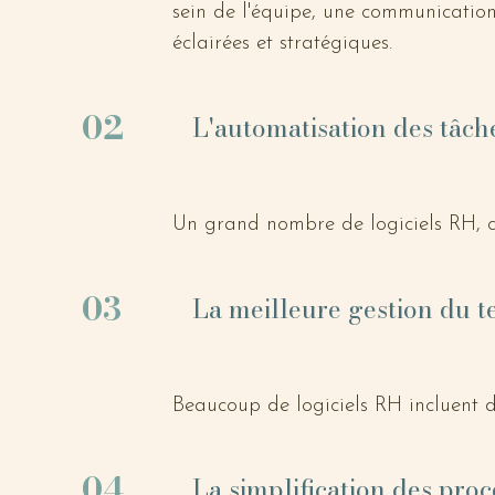
sein de l'équipe, une communication 
éclairées et stratégiques.
02
L'automatisation des tâch
Un grand nombre de logiciels RH, co
d'automatiser les tâches routinières
Cela va de la gestion des temps et 
03
La meilleure gestion du t
de paie, en passant par la planific
jour. En libérant du temps précieux 
se concentrer sur des tâches à plus 
Beaucoup de logiciels RH incluent de
l'élaboration de stratégies RH.
tableaux de bord pour suivre la prod
travail, suivre la productivité et op
04
La simplification des pro