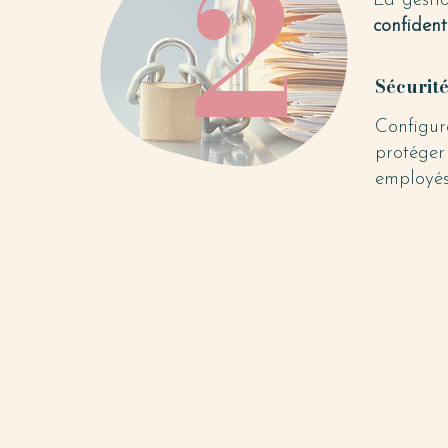
2
La gestio
confident
Sécurit
Configur
protéger
employés