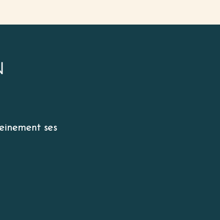
N
leinement ses