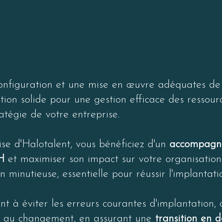
té accrue : Réduisez le temps consacré aux tâches admini
ion intelligente.

 gestion des ressources : Utilisez les fonctionnalités ava
n optimale des talents et des compétences.
onfiguration et une mise en œuvre adéquates de 
ion solide pour une gestion efficace des ressou
ratégie de votre entreprise.
ise d'Halotalent, vous bénéficiez d'un
accompagne
H
et maximiser son impact sur votre organisation
n minutieuse, essentielle pour réussir l'implantati
t à éviter les erreurs courantes d'implantation
ce au changement, en assurant une
transition en 