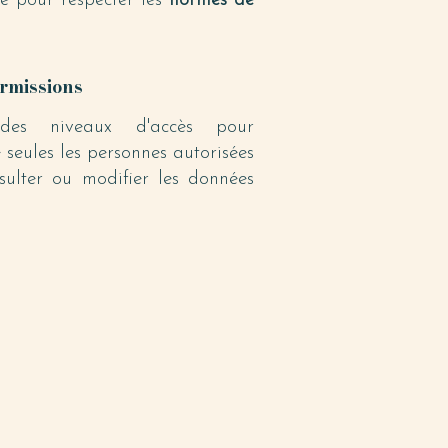
le pour respecter les
normes de
rmissions
 des niveaux d'accès pour
 seules les personnes autorisées
sulter ou modifier les données