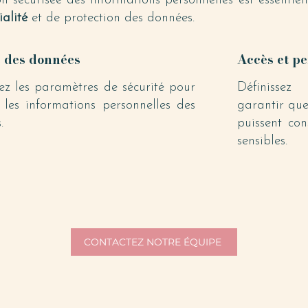
n sécurisée des informations personnelles est essentiel
ialité
et de protection des données.
é des données
Accès et pe
ez les paramètres de sécurité pour
Définissez
 les informations personnelles des
garantir que
.
puissent con
sensibles.
CONTACTEZ NOTRE ÉQUIPE