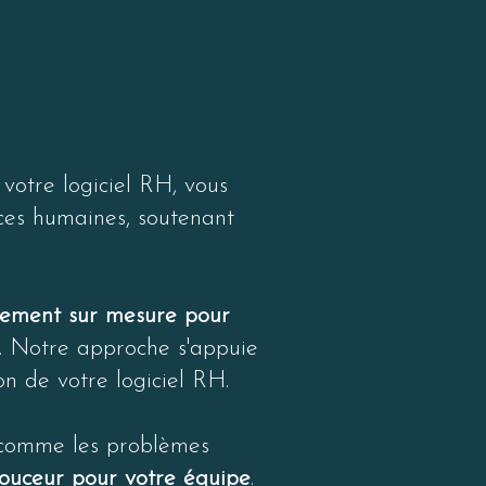
stratives grâce à une 
ncées du logiciel pour 
votre logiciel RH, vous
rces humaines, soutenant
ment sur mesure pour
. Notre approche s'appuie
on de votre logiciel RH.
, comme les problèmes
douceur pour votre équipe
.