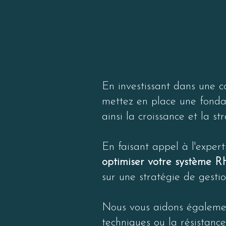
- Efficaci
automatisat
- Meilleure
une gestio
En investissant dans une c
mettez en place une fondat
ainsi la croissance et la st
En faisant appel à l'expert
optimiser votre système R
sur une stratégie de gestio
Nous vous aidons égalemen
techniques ou la résistan