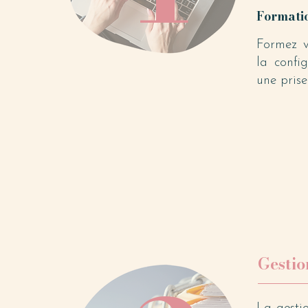
Formati
Formez v
la confi
une prise
Gestio