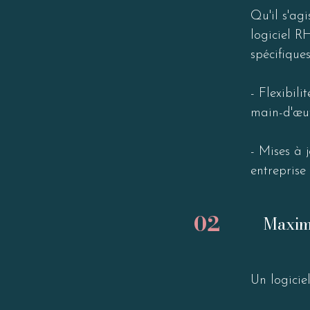
Qu'il s'ag
logiciel R
spécifiques
- Flexibili
main-d'œuv
- Mises à j
entreprise
02
Maximi
Un logicie
contribuer