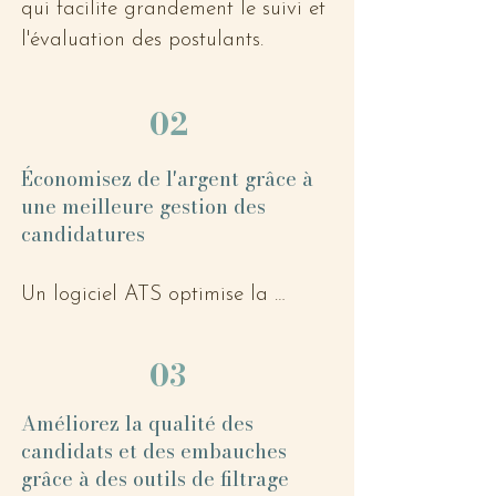
qui facilite grandement le suivi et 
l'évaluation des postulants.
02
Économisez de l'argent grâce à
une meilleure gestion des
candidatures
Un logiciel ATS optimise la 
gestion des candidatures en 
centralisant toutes les 
03
informations dans une seule 
plateforme. Vous pouvez ainsi 
Améliorez la qualité des
candidats et des embauches
suivre l'évolution de chaque 
grâce à des outils de filtrage
candidat et gérer votre vivier de 