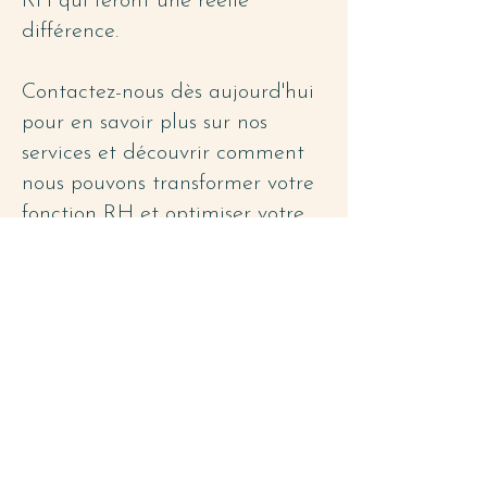
RH qui feront une réelle
différence.
Contactez-nous dès aujourd'hui
pour en savoir plus sur nos
services et découvrir comment
nous pouvons transformer votre
fonction RH et optimiser votre
processus d’embauche.
NOUS CONTACTER
CONNAISSEZ-VOUS LES
AUTRES OUTILS DE