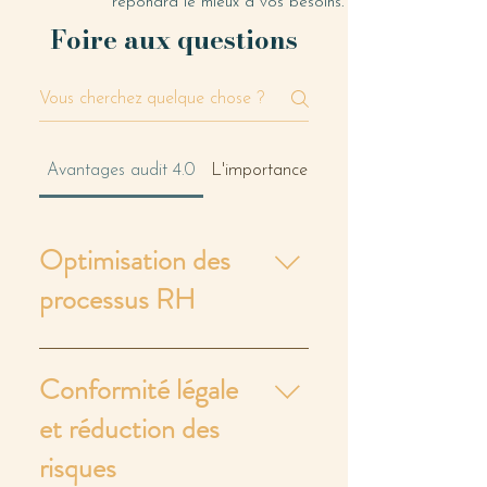
répondra le mieux à vos besoins.
Foire aux questions
Avantages audit 4.0
L'importance de la technologie pour 
Optimisation des
processus RH
L'audit permet de rationaliser vos
Conformité légale
processus RH, en identifiant les
zones à améliorer et en proposant
et réduction des
des solutions concrètes pour
risques
optimiser l'efficacité opérationnelle.