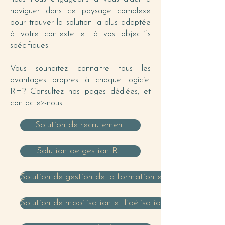
proposer des solutions
naviguer dans ce paysage complexe
personnalisées, renforçant ainsi
pour trouver la solution la plus adaptée
l'engagement et la satisfaction des
à votre contexte et à vos objectifs
employés.
spécifiques.
Vous souhaitez connaitre tous les
avantages propres à chaque logiciel
RH? Consultez nos pages dédiées, et
contactez-nous!
Solution de recrutement
Solution de gestion RH
Solution de gestion de la formation et des compétenc
Solution de mobilisation et fidélisation