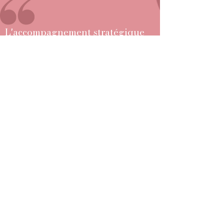
L'accompagnement stratégique
de l'équipe de Halotalent a
vraiment fait la différence pour
nous ! Il est facile de se perdre
avec toutes les fonctionnalités et
les systèmes qui se retrouvent sur
le marché. Halotalent détient une
expertise pointue en la matière,
et nous ont impliqué via une
démarche complète et structurée
pour bien choisir et implanter
notre ATS.
- Stéphanie Vallée / Partenaire d'affaires
RH