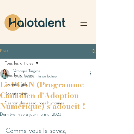
Post
Tous les articles
Véronique Turgeon
Tous les articles
13 déc. 2022
2 min de lecture
Le PCAN (Programme
Technologies
Canadien d'Adoption
Recrutement
Numérique) s’adoucit !
Gestion des ressources humaines
Dernière mise à jour :
15 mai 2023
Comme vous le savez, 