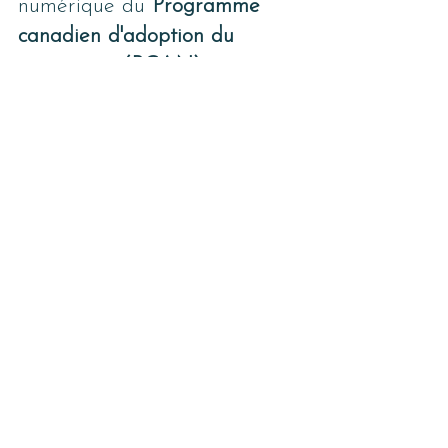
numérique du 
Programme 
canadien d'adoption du 
numérique (PCAN)
, nous 
pourrions vous faire 
bénéficier d'une
subvention 
couvrant jusqu'à 90% des 
frais d'accompagnement à la 
sélection de votre outil
!
Et si vous pensez que vous et 
votre équipe avez besoin d'un 
petit coup de pouce en 
matière de 
gestion du 
changement
, nous proposons 
également une formation 