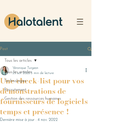
Post
Tous les articles
Véronique Turgeon
Tous les articles
25 oct. 2022
3 min de lecture
Une check-list pour vos
Technologies
démonstrations de
Recrutement
fournisseurs de logiciels
Gestion des ressources humaines
temps et présence !
Dernière mise à jour :
4 nov. 2022