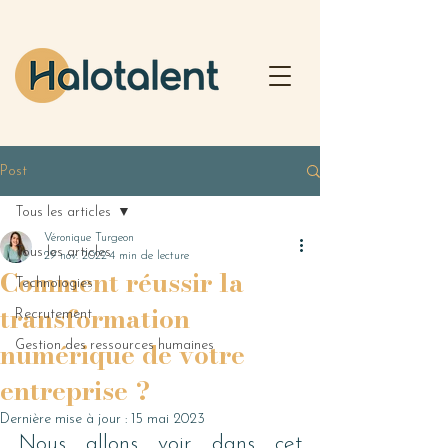
Post
Tous les articles
Véronique Turgeon
Tous les articles
29 nov. 2022
4 min de lecture
Comment réussir la
Technologies
transformation
Recrutement
numérique de votre
Gestion des ressources humaines
entreprise ?
Dernière mise à jour :
15 mai 2023
Nous allons voir dans cet 