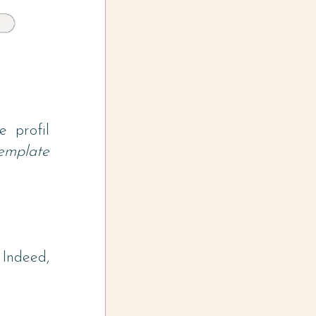
 profil 
emplate
Indeed, 