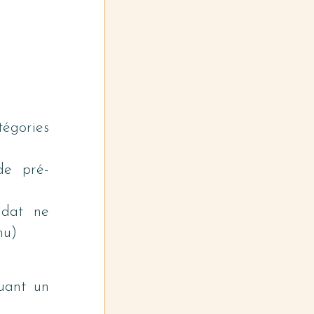
égories 
de pré-
idat ne 
nu)
uant un 