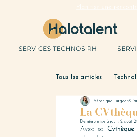
Planifier une rencont
SERVICES TECHNOS RH
SERV
Tous les articles
Technol
Gestion des ressources
Véronique Turgeon
9 ja
La CVthèque
Dernière mise à jour :
2 août 
Avec sa 
Cvthèque