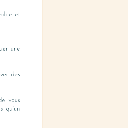
ible et 
uer une 
vec des 
e vous 
s qu’un 