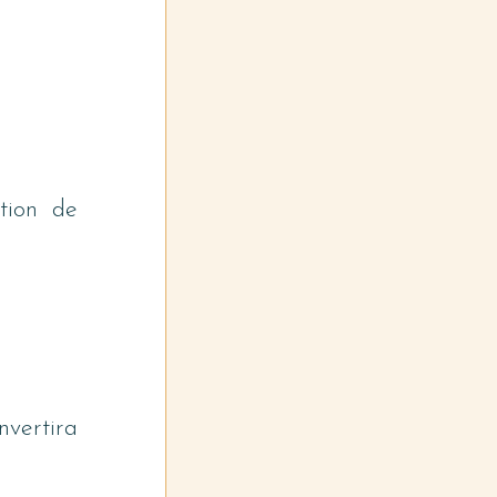
ion de 
vertira 