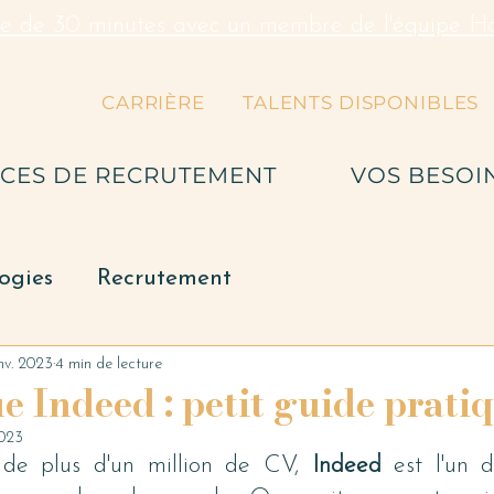
re de 30 minutes avec un membre de l'équipe Hal
CARRIÈRE
TALENTS DISPONIBLES
ICES DE RECRUTEMENT
VOS BESOI
ogies
Recrutement
 humaines
nv. 2023
4 min de lecture
 Indeed : petit guide prati
2023
 
de plus d'un million de CV, 
Indeed 
est l'un d