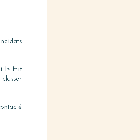
ndidats 
le fait 
classer 
contacté 