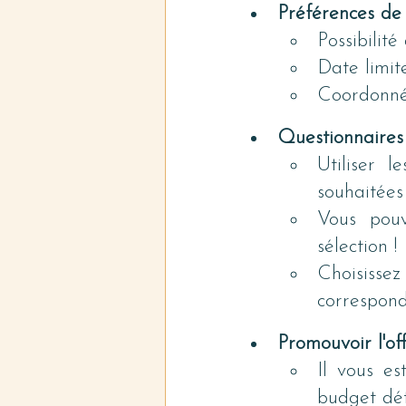
Préférences de
Possibilit
Date limit
Coordonn
Questionnaires 
Utiliser l
souhaitées
Vous pouv
sélection !
Choisissez
correspond 
Promouvoir l'of
Il vous es
budget dé